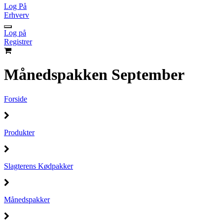
Log På
Erhverv
Log på
Registrer
Månedspakken September
Forside
Produkter
Slagterens Kødpakker
Månedspakker