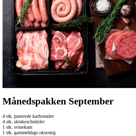
Månedspakken September
4 stk. panerede karbonader
4 stk. skinkeschnitzler
1 stk. svinekam
1 stk. gammeldags oksesteg