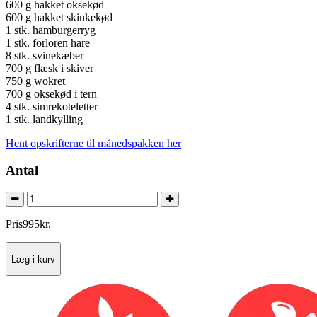
600 g hakket oksekød
600 g hakket skinkekød
1 stk. hamburgerryg
1 stk. forloren hare
8 stk. svinekæber
700 g flæsk i skiver
750 g wokret
700 g oksekød i tern
4 stk. simrekoteletter
1 stk. landkylling
Hent opskrifterne til månedspakken her
Antal
Pris
995
kr.
Læg i kurv