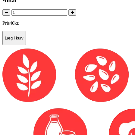
Antal
Pris
40
kr.
Læg i kurv