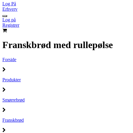
Log På
Erhverv
Log på
Registrer
Franskbrød med rullepølse
Forside
Produkter
Smørrebrød
Franskbrød