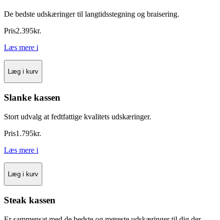
De bedste udskæringer til langtidsstegning og braisering.
Pris
2.395
kr.
Læs mere
i
Læg i kurv
Slanke kassen
Stort udvalg at fedtfattige kvalitets udskæringer.
Pris
1.795
kr.
Læs mere
i
Læg i kurv
Steak kassen
Er sammensat med de bedste og møreste udskæringer til dig der