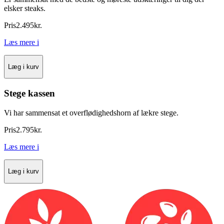
elsker steaks.
Pris
2.495
kr.
Læs mere
i
Læg i kurv
Stege kassen
Vi har sammensat et overflødighedshorn af lækre stege.
Pris
2.795
kr.
Læs mere
i
Læg i kurv