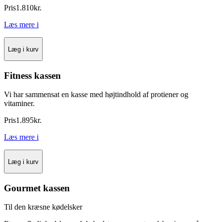
Pris
1.810
kr.
Læs mere
i
Læg i kurv
Fitness kassen
Vi har sammensat en kasse med højtindhold af protiener og
vitaminer.
Pris
1.895
kr.
Læs mere
i
Læg i kurv
Gourmet kassen
Til den kræsne kødelsker