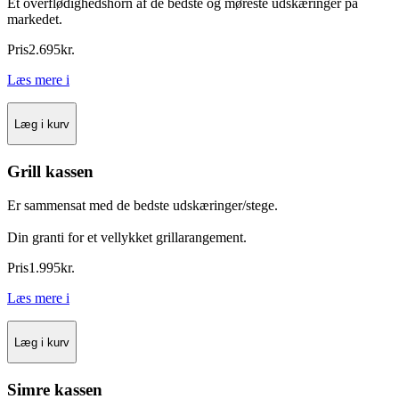
Et overflødighedshorn af de bedste og møreste udskæringer på
markedet.
Pris
2.695
kr.
Læs mere
i
Læg i kurv
Grill kassen
Er sammensat med de bedste udskæringer/stege.
Din granti for et vellykket grillarangement.
Pris
1.995
kr.
Læs mere
i
Læg i kurv
Simre kassen