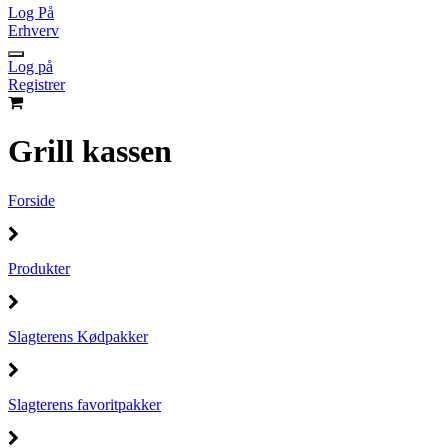
Log På
Erhverv
Log på
Registrer
Grill kassen
Forside
Produkter
Slagterens Kødpakker
Slagterens favoritpakker