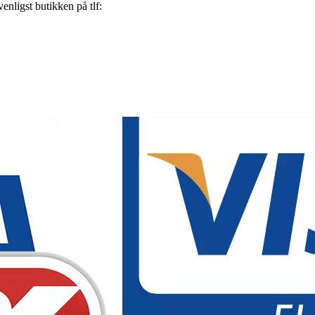
nligst butikken på tlf: