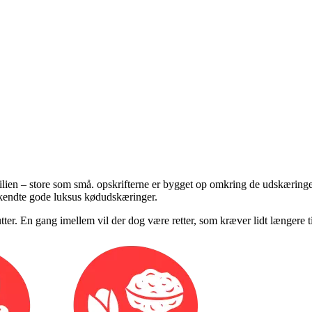
milien – store som små. opskrifterne er bygget op omkring de udskæringer
lkendte gode luksus kødudskæringer.
utter. En gang imellem vil der dog være retter, som kræver lidt længere ti