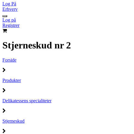
Log På
Erhverv
Log på
Registrer
Stjerneskud nr 2
Forside
Produkter
Delikatessens specialiteter
Stjerneskud