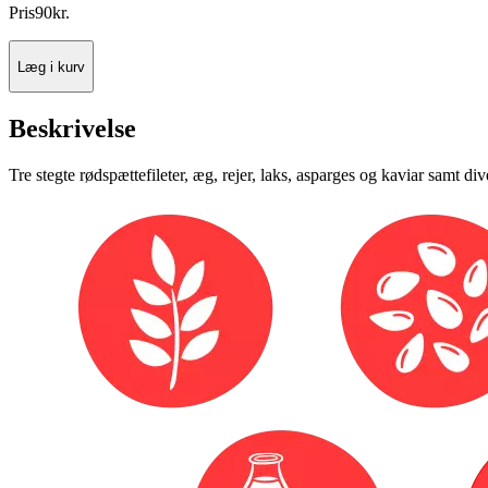
Pris
90
kr.
Læg i kurv
Beskrivelse
Tre stegte rødspættefileter, æg, rejer, laks, asparges og kaviar samt di