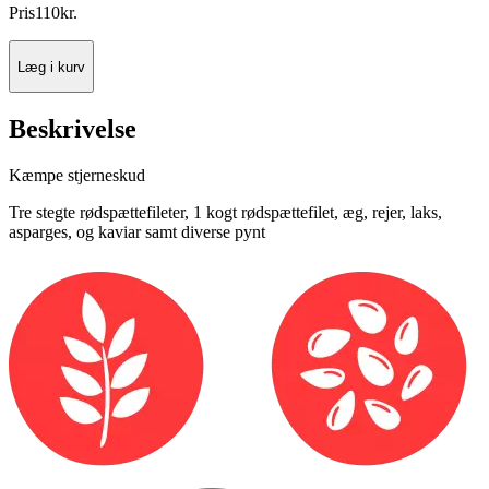
Pris
110
kr.
Læg i kurv
Beskrivelse
Kæmpe stjerneskud
Tre stegte rødspættefileter, 1 kogt rødspættefilet, æg, rejer, laks,
asparges, og kaviar samt diverse pynt