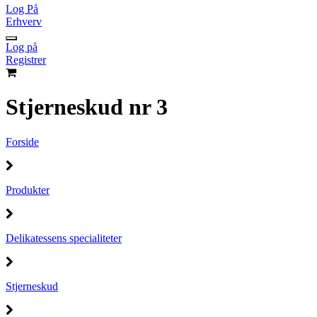
Log På
Erhverv
Log på
Registrer
Stjerneskud nr 3
Forside
Produkter
Delikatessens specialiteter
Stjerneskud