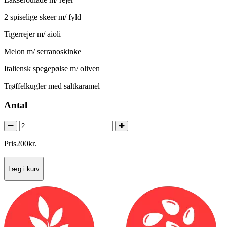
2 spiselige skeer m/ fyld
Tigerrejer m/ aioli
Melon m/ serranoskinke
Italiensk spegepølse m/ oliven
Trøffelkugler med saltkaramel
Antal
Pris
200
kr.
Læg i kurv