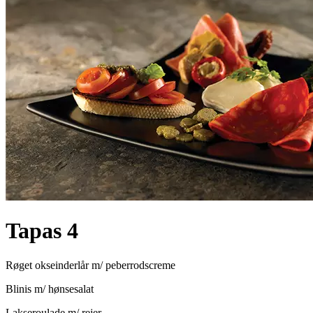
Tapas 4
Røget okseinderlår m/ peberrodscreme
Blinis m/ hønsesalat
Lakseroulade m/ rejer