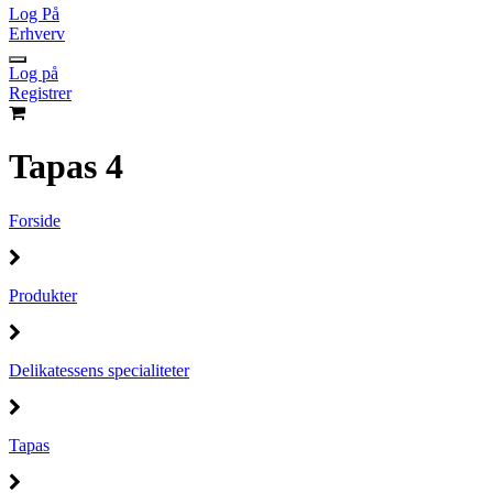
Log På
Erhverv
Log på
Registrer
Tapas 4
Forside
Produkter
Delikatessens specialiteter
Tapas